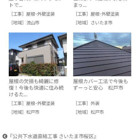
トで...
まっ...
［工事］
屋根･外壁塗装
［工事］
屋根･外壁塗装
［地域］
流山市
［地域］
さいたま市
屋根の欠損も綺麗に修
屋根カバー工法で今後も
復！今後も快適に住み続
ずーっと安心 松戸市
けるた...
［工事］
屋根･外壁塗装
［工事］
外装
［地域］
松戸市
［地域］
松戸市
『公共下水道直結工事 さいたま市桜区』