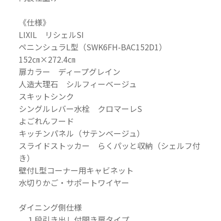
《仕様》
LIXIL リシェルSI
ペニンシュラL型（SWK6FH-BAC152D1）
152㎝×272.4㎝
扉カラー ディープグレイン
人造大理石 シルフィーベージュ
スキットシンク
シングルレバー水栓 クロマーレS
よごれんフード
キッチンパネル（サテンベージュ）
スライドストッカー らくパッと収納（シェルフ付
き）
壁付L型コーナー用キャビネット
水切りかご・サポートワイヤー
ダイニング側仕様
１段引き出し付開き扉タイプ