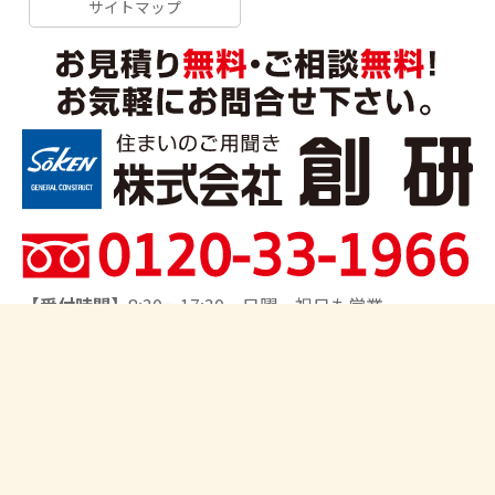
サイトマップ
【受付時間】
8:30～17:30 日曜・祝日も営業
【対応エリア】
船橋市、習志野市、千葉市、市川市、松
戸市、鎌ヶ谷市、柏市、流山市、我孫子市、八王子市、
日野市、町田市、相模原市、さいたま市、上尾市、川口
市、取手市､他
Copyright©2026