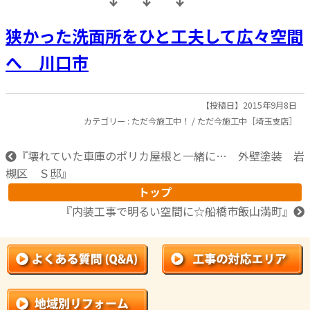
狭かった洗面所をひと工夫して広々空間
へ 川口市
【投稿日】2015年9月8日
カテゴリー :
ただ今施工中！
/
ただ今施工中［埼玉支店］
『
壊れていた車庫のポリカ屋根と一緒に… 外壁塗装 岩
槻区 Ｓ邸
』
トップ
『
内装工事で明るい空間に☆船橋市飯山満町
』