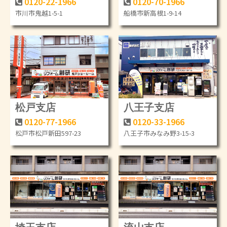
0120-22-1966
0120-70-1966
市川市鬼越1-5-1
船橋市新高根1-9-14
松戸支店
八王子支店
0120-77-1966
0120-33-1966
松戸市松戸新田597-23
八王子市みなみ野3-15-3
埼玉支店
流山支店