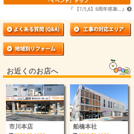
『イベント』トップ
『 【7/5,6】8周年感謝... 』
お近くのお店へ
市川本店
船橋本社