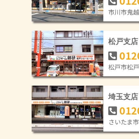
012
市川市鬼越1
松戸支店
012
松戸市松戸新
埼玉支店
012
さいたま市緑