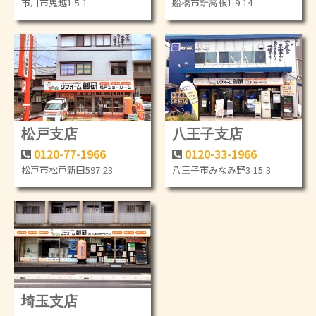
市川市鬼越1-5-1
船橋市新高根1-9-14
松戸支店
八王子支店
0120-77-1966
0120-33-1966
松戸市松戸新田597-23
八王子市みなみ野3-15-3
埼玉支店