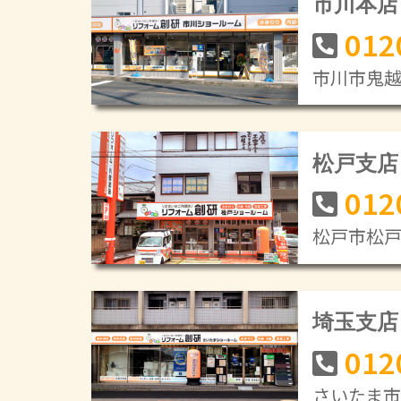
市川本店
012
市川市鬼越1
松戸支店
012
松戸市松戸新
埼玉支店
012
さいたま市緑