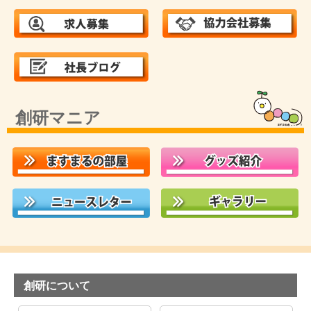
創研マニア
創研について