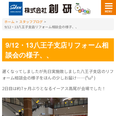
MENU
ホーム
>
スタッフブログ
>
9/12・13八王子支店リフォーム相談会の様子、、
9/12・13八王子支店リフォーム相
談会の様子、、
遅くなってしましたが先日実施致しました八王子支店のリフ
ォーム相談会の様子をほんの少しお届け……(⁰ω⁰ )
2日目は約7ヶ月ぶりとなるイーアス高尾が会場でした！