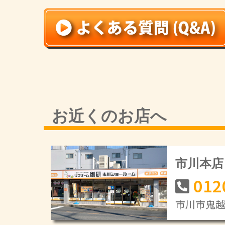
お近くのお店へ
市川本店
012
市川市鬼越1