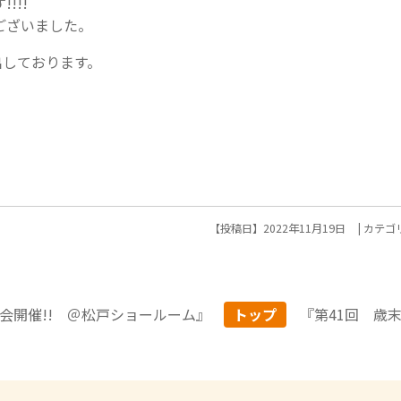
!!!
ございました。
出しております。
【投稿日】2022年11月19日
カテゴリ
会開催!! ＠松戸ショールーム
』
トップ
『
第41回 歳末