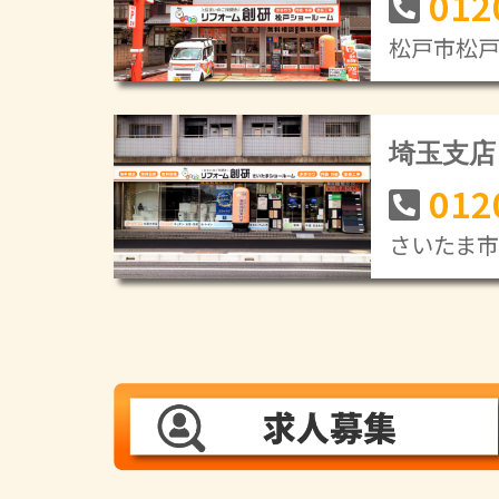
012
松戸市松戸新
埼玉支店
012
さいたま市緑