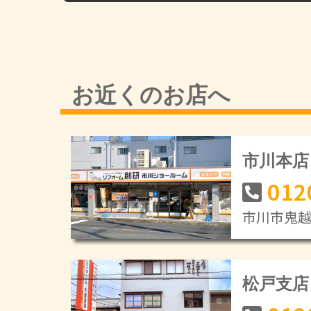
お近くのお店へ
市川本店
012
市川市鬼越1
松戸支店