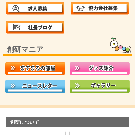
創研マニア
創研について