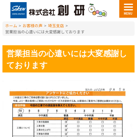
MENU
ホーム
>
お客様の声
>
埼玉支店
>
営業担当の心遣いには大変感謝しております
営業担当の心遣いには大変感謝し
ております