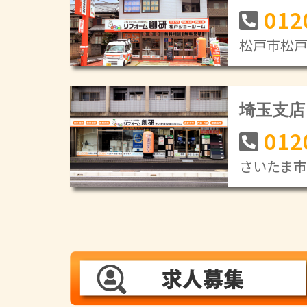
012
松戸市松戸新
埼玉支店
012
さいたま市緑