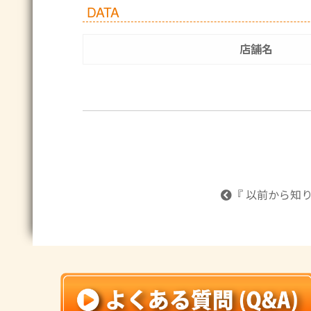
DATA
店舗名
『 以前から知