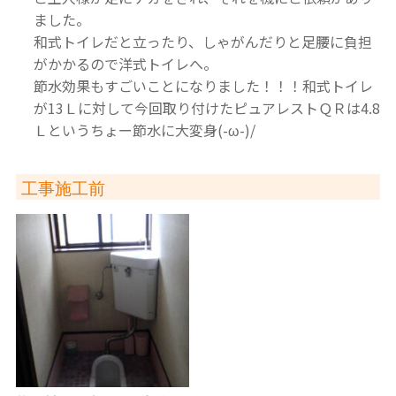
ました。
和式トイレだと立ったり、しゃがんだりと足腰に負担
がかかるので洋式トイレへ。
節水効果もすごいことになりました！！！和式トイレ
が13Ｌに対して今回取り付けたピュアレストＱＲは4.8
Ｌというちょー節水に大変身(-ω-)/
工事施工前