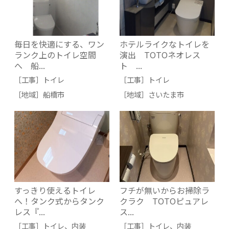
毎日を快適にする、ワン
ホテルライクなトイレを
ランク上のトイレ空間
演出 TOTOネオレス
へ 船...
ト ...
［工事］
トイレ
［工事］
トイレ
［地域］
船橋市
［地域］
さいたま市
すっきり使えるトイレ
フチが無いからお掃除ラ
へ！タンク式からタンク
クラク TOTOピュアレ
レス『...
ス...
［工事］
トイレ
、
内装
［工事］
トイレ
、
内装