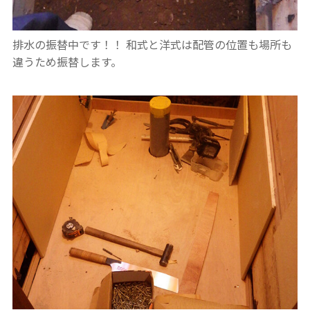
排水の振替中です！！
和式と洋式は配管の位置も場所も
違うため振替します。