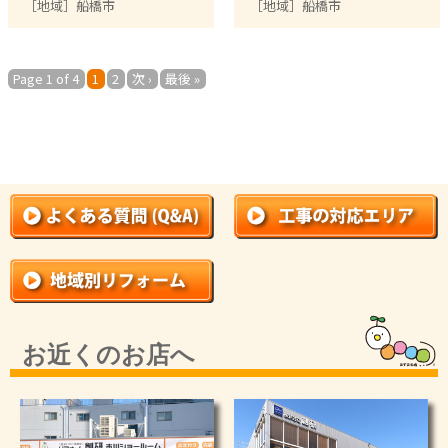
［地域］
船橋市
［地域］
船橋市
Page 1 of 4
1
2
次 ›
最後 »
お近くのお店へ