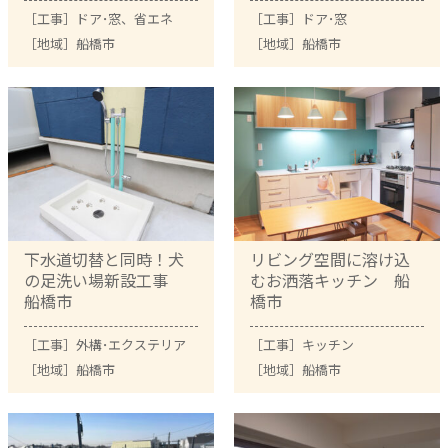
［工事］
ドア･窓
、
省エネ
［工事］
ドア･窓
［地域］
船橋市
［地域］
船橋市
下水道切替と同時！犬
リビング空間に溶け込
の足洗い場新設工事
むお洒落キッチン 船
船橋市
橋市
［工事］
外構･エクステリア
［工事］
キッチン
［地域］
船橋市
［地域］
船橋市