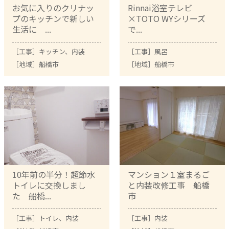
お気に入りのクリナッ
Rinnai浴室テレビ
プのキッチンで新しい
×TOTO WYシリーズ
生活に ...
で...
［工事］
キッチン
、
内装
［工事］
風呂
［地域］
船橋市
［地域］
船橋市
10年前の半分！超節水
マンション１室まるご
トイレに交換しまし
と内装改修工事 船橋
た 船橋...
市
［工事］
トイレ
、
内装
［工事］
内装