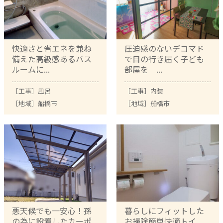
快適さと省エネを兼ね
圧迫感のないデコマド
備えた高級感あるバス
で目の行き届く子ども
ルームに...
部屋を ...
［工事］
風呂
［工事］
内装
［地域］
船橋市
［地域］
船橋市
悪天候でも一安心！孫
暮らしにフィットした
の為に設置したカーポ
お掃除簡単快適トイ