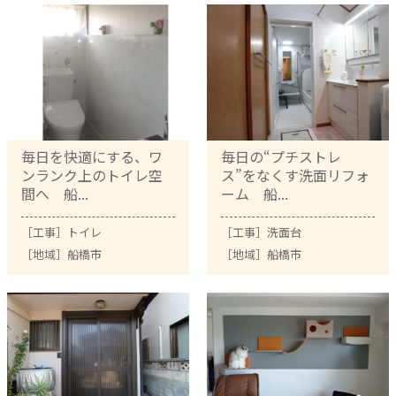
毎日を快適にする、ワ
毎日の“プチストレ
ンランク上のトイレ空
ス”をなくす洗面リフォ
間へ 船...
ーム 船...
［工事］
トイレ
［工事］
洗面台
［地域］
船橋市
［地域］
船橋市