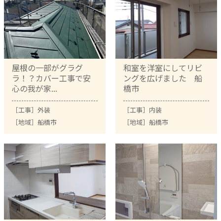
屋根の一部がグラグ
和室を洋室にしてリビ
ラ！？カバー工事で安
ングを広げました 船
心の我が家...
橋市
［工事］
外装
［工事］
内装
［地域］
船橋市
［地域］
船橋市