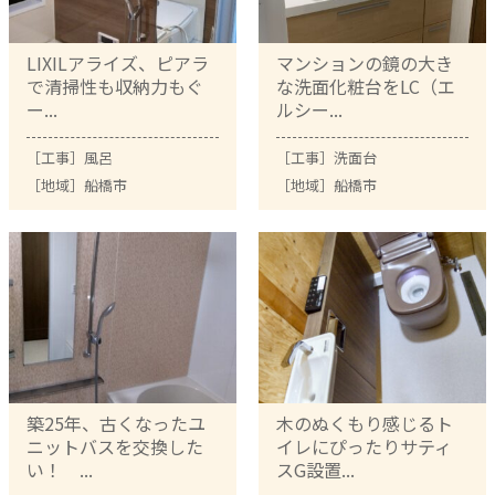
LIXILアライズ、ピアラ
マンションの鏡の大き
で清掃性も収納力もぐ
な洗面化粧台をLC（エ
ー...
ルシー...
［工事］
風呂
［工事］
洗面台
［地域］
船橋市
［地域］
船橋市
築25年、古くなったユ
木のぬくもり感じるト
ニットバスを交換した
イレにぴったりサティ
い！ ...
スG設置...