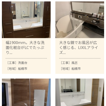
幅1900ｍｍ。大きな洗
大きな鏡でお風呂が広
面化粧台がLCでたっぷ
く感じる、LIXILアライ
り...
ズ...
［工事］
洗面台
［工事］
風呂
［地域］
船橋市
［地域］
船橋市