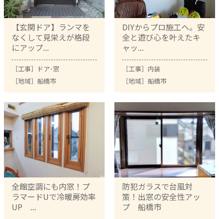
【玄関ドア】ランマを
DIYからプロ施工へ。安
なくして見栄えが格段
全と遊び心を叶えたキ
にアップ...
ャッ...
［工事］
ドア･窓
［工事］
内装
［地域］
船橋市
［地域］
船橋市
全館空調にも内窓！プ
防犯ガラスで台風対
ラマードUで冷暖房効率
策！出窓の安全性アッ
UP ...
プ 船橋市