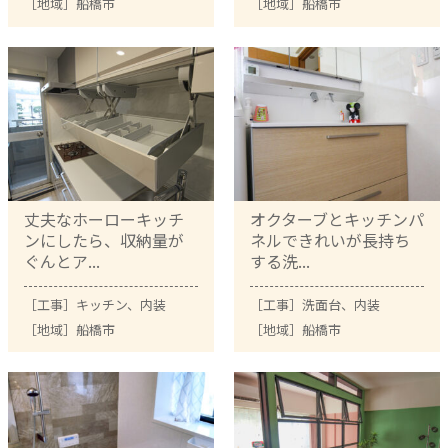
［地域］
船橋市
［地域］
船橋市
丈夫なホーローキッチ
オクターブとキッチンパ
ンにしたら、収納量が
ネルできれいが長持ち
ぐんとア...
する洗...
［工事］
キッチン
、
内装
［工事］
洗面台
、
内装
［地域］
船橋市
［地域］
船橋市