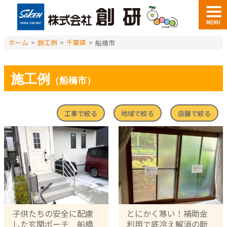
MENU
ホーム
>
施工例
>
千葉県
>
船橋市
施工例
（船橋市）
工事で絞る
地域で絞る
店舗で絞る
子供たちの安全に配慮
とにかく寒い！補助金
した玄関ポーチ 船橋
利用で底冷え解消の断