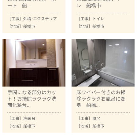
ート 船...
レ 船橋市
［工事］
外構･エクステリア
［工事］
トイレ
［地域］
船橋市
［地域］
船橋市
手間になる部分はカッ
床ワイパー付きのお掃
ト！お掃除ラクラク洗
除ラクラクお風呂に変
面化粧台...
身 船橋...
［工事］
洗面台
［工事］
風呂
［地域］
船橋市
［地域］
船橋市