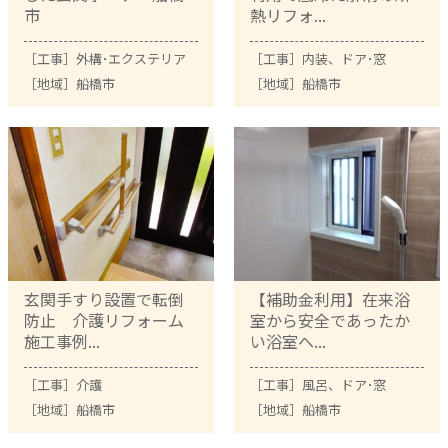
市
熱リフォ...
［工事］
外構･エクステリア
［工事］
内装
、
ドア･窓
［地域］
船橋市
［地域］
船橋市
玄関手すり設置で転倒
【補助金利用】在来浴
防止 介護リフォーム
室から安全であったか
施工事例...
い浴室へ...
［工事］
介護
［工事］
風呂
、
ドア･窓
［地域］
船橋市
［地域］
船橋市