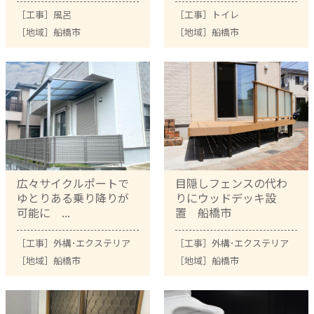
［工事］
風呂
［工事］
トイレ
［地域］
船橋市
［地域］
船橋市
広々サイクルポートで
目隠しフェンスの代わ
ゆとりある乗り降りが
りにウッドデッキ設
可能に ...
置 船橋市
［工事］
外構･エクステリア
［工事］
外構･エクステリア
［地域］
船橋市
［地域］
船橋市