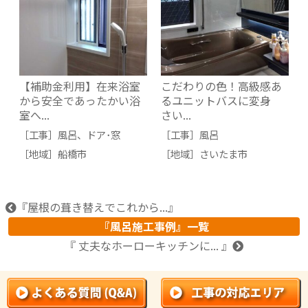
【補助金利用】在来浴室
こだわりの色！高級感あ
から安全であったかい浴
るユニットバスに変身
室へ...
さい...
［工事］
風呂
、
ドア･窓
［工事］
風呂
［地域］
船橋市
［地域］
さいたま市
『屋根の葺き替えでこれから...』
『風呂施工事例』一覧
『 丈夫なホーローキッチンに... 』