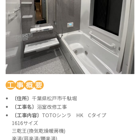
〔住所〕
千葉県松戸市千駄堀
〔工事名〕
浴室改修工事
〔工事内容〕
TOTOシンラ HK Cタイプ
1616サイズ
三乾王(換気乾燥暖房機)
楽湯(肩楽湯/腰楽湯)