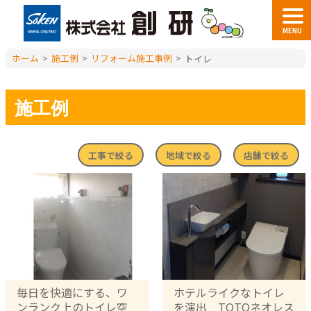
MENU
ホーム
>
施工例
>
リフォーム施工事例
>
トイレ
施工例
工事で絞る
地域で絞る
店舗で絞る
毎日を快適にする、ワ
ホテルライクなトイレ
ンランク上のトイレ空
を演出 TOTOネオレス