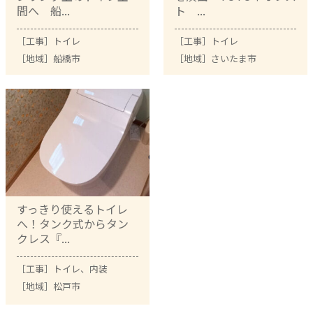
間へ 船...
ト ...
［工事］
トイレ
［工事］
トイレ
［地域］
船橋市
［地域］
さいたま市
すっきり使えるトイレ
へ！タンク式からタン
クレス『...
［工事］
トイレ
、
内装
［地域］
松戸市