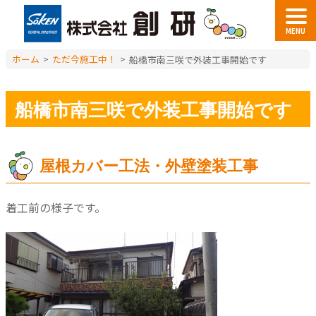
MENU
ホーム
>
ただ今施工中！
>
船橋市南三咲で外装工事開始です
船橋市南三咲で外装工事開始です
屋根カバー工法・外壁塗装工事
着工前の様子です。