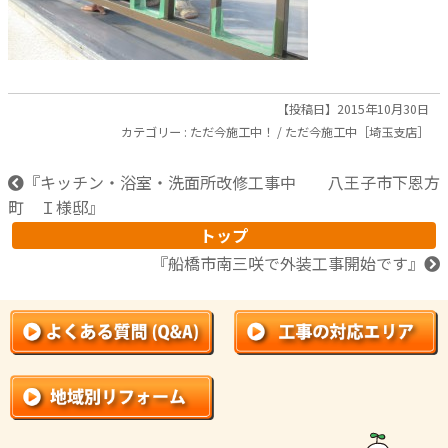
【投稿日】2015年10月30日
カテゴリー :
ただ今施工中！
/
ただ今施工中［埼玉支店］
『
キッチン・浴室・洗面所改修工事中 八王子市下恩方
町 Ｉ様邸
』
トップ
『
船橋市南三咲で外装工事開始です
』