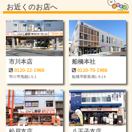
お近くのお店へ
市川本店
船橋本社
0120-22-1966
0120-70-1966
市川市鬼越1-5-1
船橋市新高根1-9-14
松戸支店
八王子支店