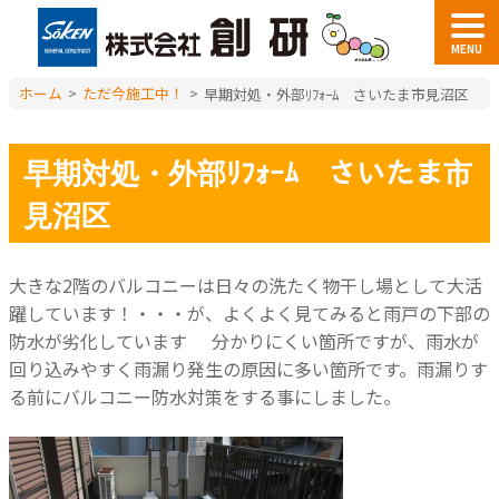
MENU
ホーム
>
ただ今施工中！
>
早期対処・外部ﾘﾌｫｰﾑ さいたま市見沼区
早期対処・外部ﾘﾌｫｰﾑ さいたま市
見沼区
大きな2階のバルコニーは日々の洗たく物干し場として大活
躍しています！・・・が、よくよく見てみると雨戸の下部の
防水が劣化しています
分かりにくい箇所ですが、雨水が
回り込みやすく雨漏り発生の原因に多い箇所です。雨漏りす
る前にバルコニー防水対策をする事にしました。