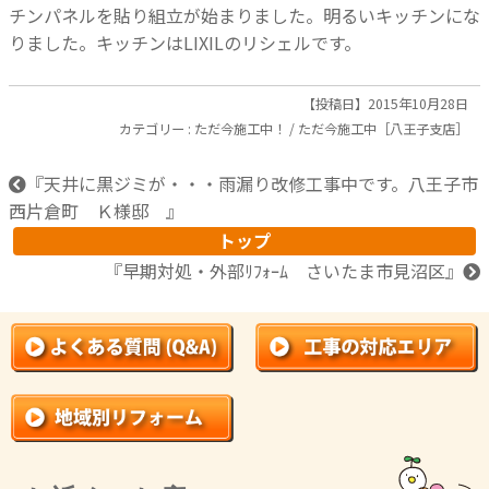
チンパネルを貼り組立が始まりました。明るいキッチンにな
りました。キッチンはLIXILのリシェルです。
【投稿日】2015年10月28日
カテゴリー :
ただ今施工中！
/
ただ今施工中［八王子支店］
『
天井に黒ジミが・・・雨漏り改修工事中です。八王子市
西片倉町 Ｋ様邸
』
トップ
『
早期対処・外部ﾘﾌｫｰﾑ さいたま市見沼区
』