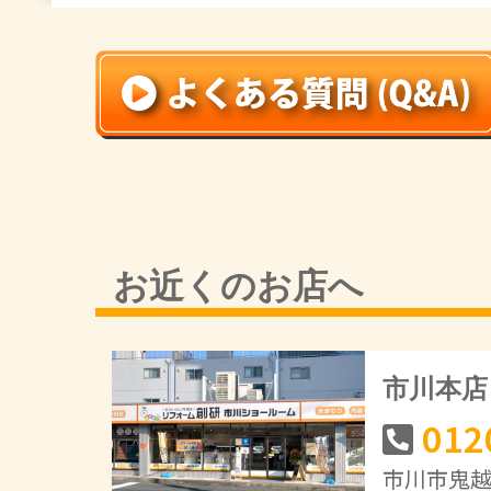
お近くのお店へ
市川本店
012
市川市鬼越1