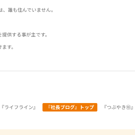
は、誰も住んでいません。
を提供する事が主です。
けます。
『
ライフライン
』
『社長ブログ』トップ
『
つぶやき⑩