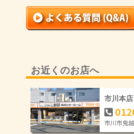
お近くのお店へ
市川本店
012
市川市鬼越1