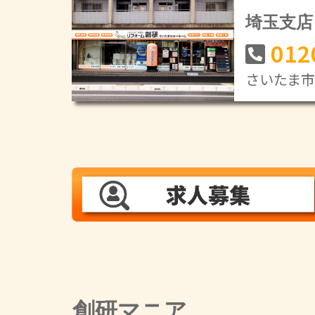
埼玉支店
012
さいたま市緑
創研マニア