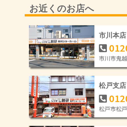
お近くのお店へ
市川本店
012
市川市鬼越1
松戸支店
012
松戸市松戸新