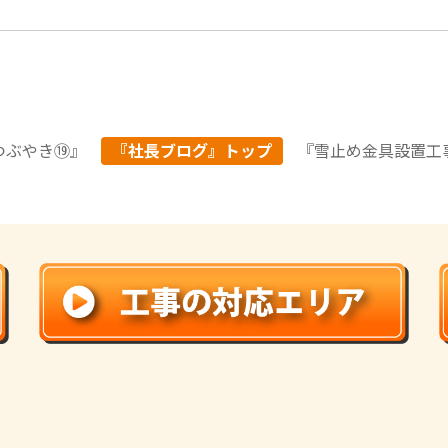
つぶやき⑲
』
『社長ブログ』トップ
『
雪止め金具設置工