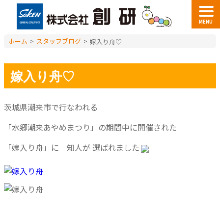
MENU
ホーム
>
スタッフブログ
>
嫁入り舟♡
嫁入り舟♡
茨城県潮来市で行なわれる
「水郷潮来あやめまつり」の期間中に開催された
「嫁入り舟」に 知人が 選ばれました