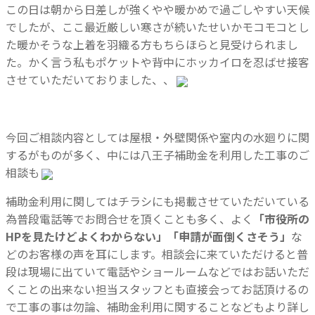
この日は朝から日差しが強くやや暖かめで過ごしやすい天候
でしたが、ここ最近厳しい寒さが続いたせいかモコモコとし
た暖かそうな上着を羽織る方もちらほらと見受けられまし
た。かく言う私もポケットや背中にホッカイロを忍ばせ接客
させていただいておりました、、
今回ご相談内容としては屋根・外壁関係や室内の水廻りに関
するがものが多く、中には八王子補助金を利用した工事のご
相談も
補助金利用に関してはチラシにも掲載させていただいている
為普段電話等でお問合せを頂くことも多く、よく
「市役所の
HPを見たけどよくわからない」「申請が面倒くさそう」
な
どのお客様の声を耳にします。相談会に来ていただけると普
段は現場に出ていて電話やショールームなどではお話いただ
くことの出来ない担当スタッフとも直接会ってお話頂けるの
で工事の事は勿論、補助金利用に関することなどもより詳し