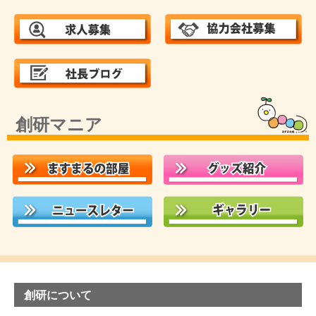
創研マニア
創研について