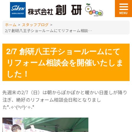
MENU
ホーム
>
スタッフブログ
>
2/7 創研八王子ショールームにてリフォーム相談会を開催いたしました！
2/7 創研八王子ショールームにて
リフォーム相談会を開催いたしま
した！
先週末の2/7（日）は朝からぽかぽかと暖かい日差しが降り
注ぎ、絶好のリフォーム相談会日和となりまし
た°˖✧◝(⁰▿⁰)◜✧˖°