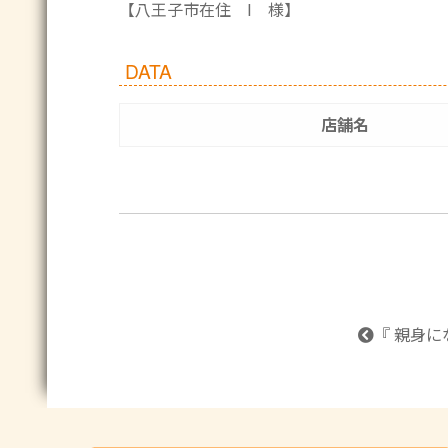
【八王子市在住 I 様】
DATA
店舗名
『 親身に