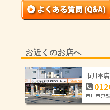
お近くのお店へ
市川本店
012
市川市鬼越1