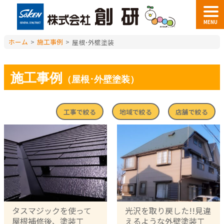
MENU
ホーム
>
施工事例
>
屋根･外壁塗装
施工事例
（屋根･外壁塗装）
工事で絞る
地域で絞る
店舗で絞る
タスマジックを使って
光沢を取り戻した!!見違
屋根補修後、塗装工
えるような外壁塗装工