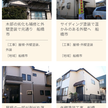
木部の劣化も補修と外
サイディング塗装で温
壁塗装で元通り 船橋
かみのある外壁へ 船
市
橋市
［工事］
屋根･外壁塗装
、
［工事］
屋根･外壁塗装
外装
［地域］
船橋市
［地域］
船橋市
屋根の一部が剥がれ落
外壁塗装工事 船橋