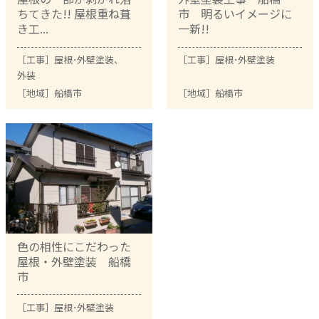
ちてきた!! 屋根重ね葺
市 明るいイメージに
き工...
一新!!
［工事］
屋根･外壁塗装
、
［工事］
屋根･外壁塗装
外装
［地域］
船橋市
［地域］
船橋市
色の相性にこだわった
屋根・外壁塗装 船橋
市
［工事］
屋根･外壁塗装