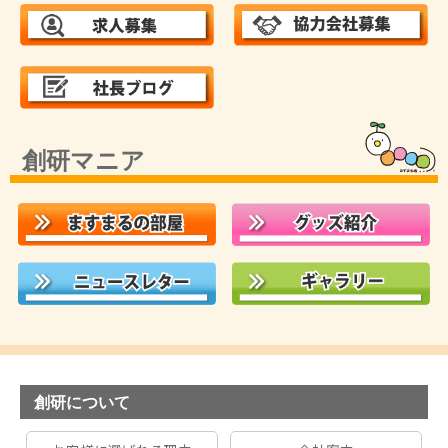
創研マニア
創研について