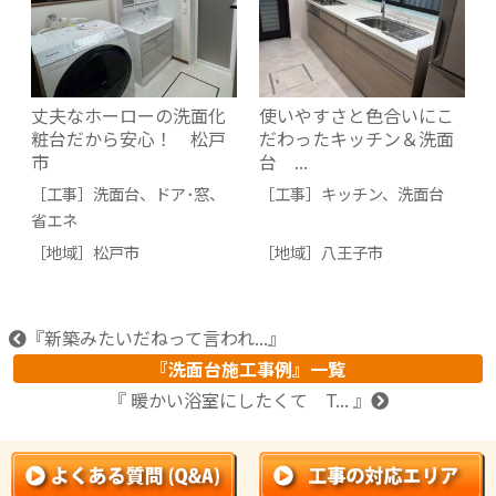
丈夫なホーローの洗面化
使いやすさと色合いにこ
粧台だから安心！ 松戸
だわったキッチン＆洗面
市
台 ...
［工事］
洗面台
、
ドア･窓
、
［工事］
キッチン
、
洗面台
省エネ
［地域］
松戸市
［地域］
八王子市
『新築みたいだねって言われ...』
『洗面台施工事例』一覧
『 暖かい浴室にしたくて T... 』