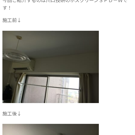
今回ご紹介するのは川口技研のホスクリーンＳＰＤ－Ｗで
す！
施工前↓
施工後↓