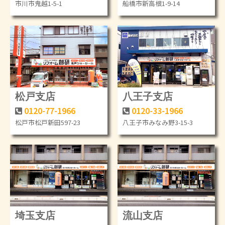
市川市鬼越1-5-1
船橋市新高根1-9-14
松戸支店
八王子支店
0120-77-1966
0120-33-1966
松戸市松戸新田597-23
八王子市みなみ野3-15-3
埼玉支店
流山支店