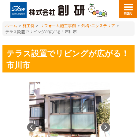
MENU
ホーム
>
施工例
>
リフォーム施工事例
>
外構･エクステリア
>
テラス設置でリビングが広がる！市川市
テラス設置でリビングが広がる！
市川市