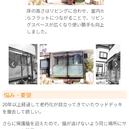
れた「テラス
床の高さはリビングに合わせ、室内か
幅や奥行き
あるので空気
らフラットにつながることで、リビン
て、駐車ス
グスペースが広くなり使い勝手も向上
うなサイズ
しました。
悩み・要望
20年以上経過して老朽化が目立ってきていたウッドデッキ
を撤去して欲しい。
さらに保護猫を迎えたので、猫が逃げないよう同じ場所にサ