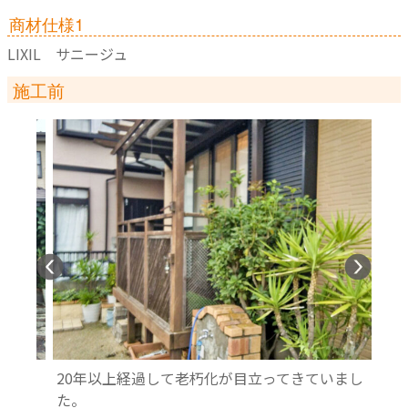
商材仕様1
LIXIL サニージュ
施工前
ッキ
20年以上経過して老朽化が目立ってきていまし
ご主
た。