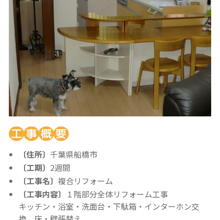
〔住所〕
千葉県船橋市
〔工期〕
2週間
〔工事名〕
複合リフォーム
〔工事内容〕
１階部分全体リフォーム工事
キッチン・浴室・洗面台・下駄箱・インターホン交
換、床・壁張替え