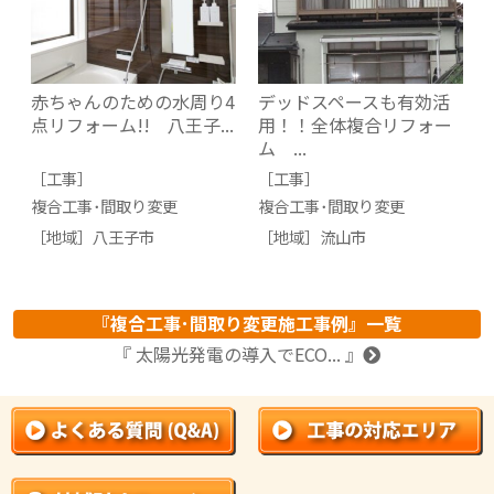
赤ちゃんのための水周り4
デッドスペースも有効活
点リフォーム!! 八王子...
用！！全体複合リフォー
ム ...
［工事］
［工事］
複合工事･間取り変更
複合工事･間取り変更
［地域］
八王子市
［地域］
流山市
『複合工事･間取り変更施工事例』一覧
『 太陽光発電の導入でECO... 』