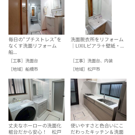
毎日の“プチストレス”を
洗面脱衣所をリフォーム
なくす洗面リフォーム
｜LIXILピアラ＋壁紙・...
船...
［工事］
洗面台
［工事］
洗面台
、
内装
［地域］
船橋市
［地域］
松戸市
丈夫なホーローの洗面化
使いやすさと色合いにこ
粧台だから安心！ 松戸
だわったキッチン＆洗面