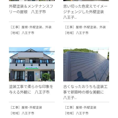
外壁塗装＆メンテナンスフ
思い切った色変えでイメー
リーの屋根 八王子市
ジチェンジした外壁塗装
八王子...
［工事］
屋根･外壁塗装
、
外装
［工事］
屋根･外壁塗装
、
外装
［地域］
八王子市
［地域］
八王子市
塗装工事で柔らかな印象を
古くなったおうちも塗装工
与える外観に 八王子市
事で新築時の様な美観に
八王子...
［工事］
屋根･外壁塗装
［工事］
屋根･外壁塗装
［地域］
八王子市
［地域］
八王子市