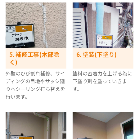
5. 補修工事(木部除
6. 塗装(下塗り)
く)
外壁のひび割れ補修、サイ
塗料の密着力を上げる為に
ディングの目地やサッシ廻
下塗り剤を塗っていきま
りへシーリング打ち替えを
す。
行います。