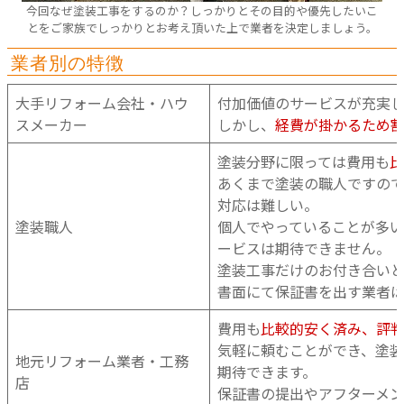
今回なぜ塗装工事をするのか？しっかりとその目的や優先したいこ
とをご家族でしっかりとお考え頂いた上で業者を決定しましょう。
業者別の特徴
大手リフォーム会社・ハウ
付加価値のサービスが充実
スメーカー
しかし、
経費が掛かるため
塗装分野に限っては費用も
比
あくまで塗装の職人ですの
対応は難しい。
塗装職人
個人でやっていることが多
ービスは期待できません。
塗装工事だけのお付き合い
書面にて保証書を出す業者
費用も
比較的安く済み、評
気軽に頼むことができ、塗
地元リフォーム業者・工務
期待できます。
店
保証書の提出やアフターメ