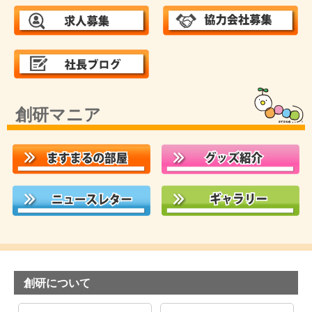
創研マニア
創研について