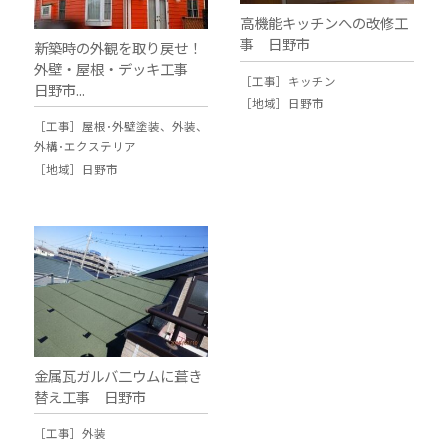
高機能キッチンへの改修工
事 日野市
新築時の外観を取り戻せ！
外壁・屋根・デッキ工事
［工事］
キッチン
日野市...
［地域］
日野市
［工事］
屋根･外壁塗装
、
外装
、
外構･エクステリア
［地域］
日野市
金属瓦ガルバ二ウムに葺き
替え工事 日野市
［工事］
外装